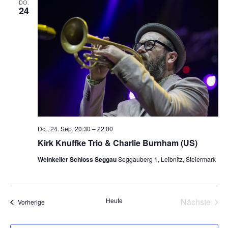
DO.
24
Do., 24. Sep. 20:30
–
22:00
Kirk Knuffke Trio & Charlie Burnham (US)
Weinkeller Schloss Seggau
Seggauberg 1, Leibnitz, Steiermark
Heute
Nächste
Veranstaltungen
Vorherige
Veransta