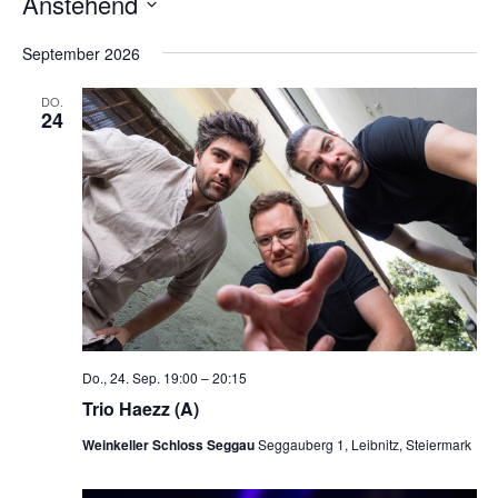
Anstehend
Datum
wählen.
September 2026
DO.
24
Do., 24. Sep. 19:00
–
20:15
Trio Haezz (A)
Weinkeller Schloss Seggau
Seggauberg 1, Leibnitz, Steiermark