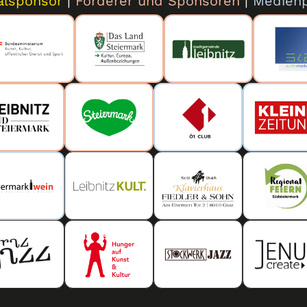
alsponsor
|
Förderer und Sponsoren
|
Medienp