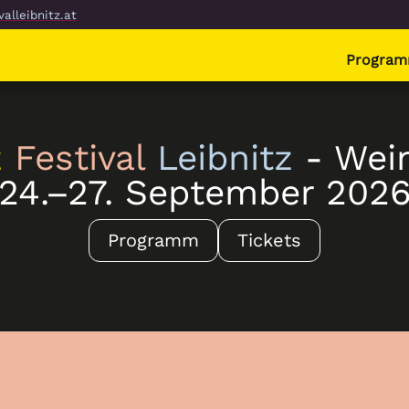
alleibnitz.at
Progra
z
Festival
Leibnitz
- Wein
24.–27. September 202
Programm
Tickets