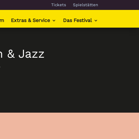
Tickets
Spielstätten
mm
Extras & Service
Das Festival
 & Jazz
6