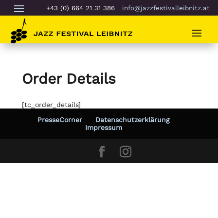
+43 (0) 664 21 31 386
info@jazzfestivalleibnitz.at
Order Details
[tc_order_details]
PresseCorner
Datenschutzerklärung
Impressum