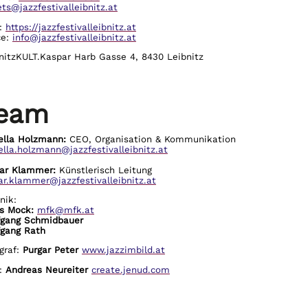
ets@jazzfestivalleibnitz.at
:
https://jazzfestivalleibnitz.at
ce:
info@jazzfestivalleibnitz.at
nitzKULT.Kaspar Harb Gasse 4, 8430 Leibnitz
eam
ella Holzmann:
CEO, Organisation & Kommunikation
ella.holzmann@jazzfestivalleibnitz.at
ar Klammer:
Künstlerisch Leitung
r.klammer@jazzfestivalleibnitz.at
nik:
s Mock:
mfk@mfk.at
fgang Schmidbauer
fgang Rath
graf:
Purgar Peter
www.jazzimbild.at
:
Andreas Neureiter
create.jenud.com