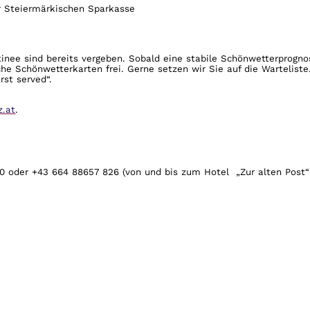
er Steiermärkischen Sparkasse
tinee sind bereits vergeben. Sobald eine stabile Schönwetterprogno
che Schönwetterkarten frei. Gerne setzen wir Sie auf die Warteliste
rst served“.
z.at
.
70 oder +43 664 88657 826 (von und bis zum Hotel
„Zur alten Post“