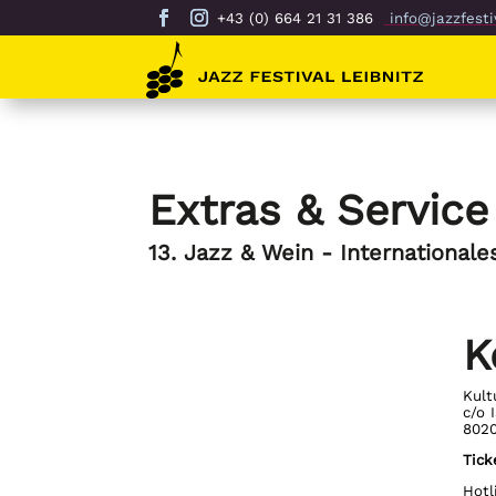
+43 (0) 664 21 31 386
info@jazzfestiv
Extras & Service
13. Jazz & Wein - Internationale
K
Kult
c/o 
8020
Tick
Hotl