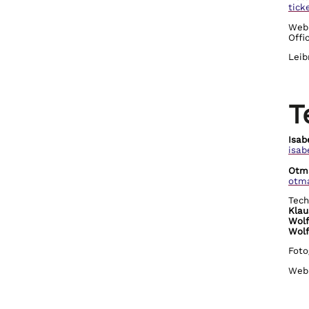
tick
Web
Offi
Leib
T
Isab
isab
Otm
otma
Tech
Klau
Wol
Wol
Foto
Web