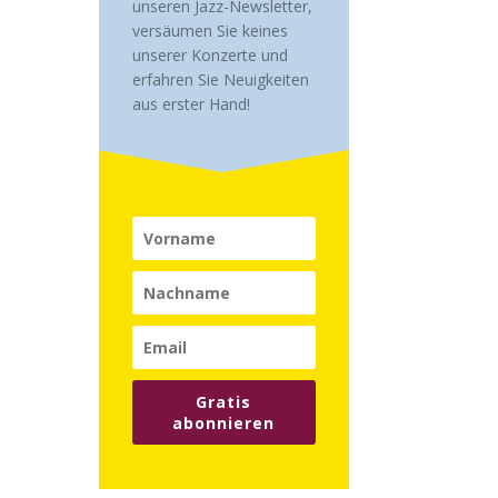
unseren Jazz-Newsletter,
versäumen Sie keines
unserer Konzerte und
erfahren Sie
Neuigkeiten
aus erster Hand!
Gratis
abonnieren