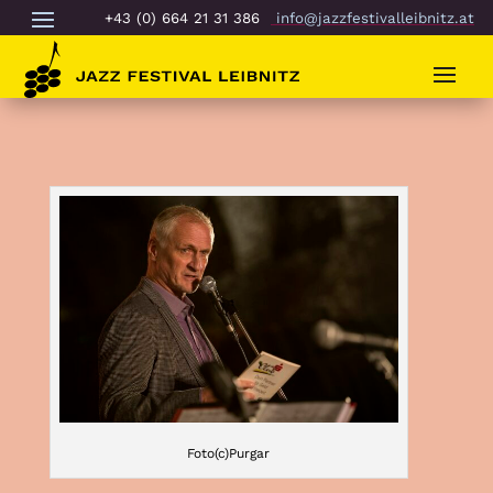
+43 (0) 664 21 31 386
info@jazzfestivalleibnitz.at
Foto(c)Purgar