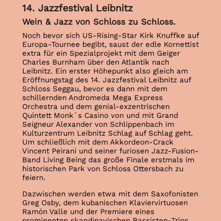
14. Jazzfestival Leibnitz
Wein & Jazz von Schloss zu Schloss.
Noch bevor sich US-Rising-Star Kirk Knuffke auf
Europa-Tournee begibt, saust der edle Kornettist
extra für ein Spezialprojekt mit dem Geiger
Charles Burnham über den Atlantik nach
Leibnitz. Ein erster Höhepunkt also gleich am
Eröffnungstag des 14. Jazzfestival Leibnitz auf
Schloss Seggau, bevor es dann mit dem
schillernden Andromeda Mega Express
Orchestra und dem genial-exzentrischen
Quintett Monk´s Casino von und mit Grand
Seigneur Alexander von Schlippenbach im
Kulturzentrum Leibnitz Schlag auf Schlag geht.
Um schließlich mit dem Akkordeon-Crack
Vincent Peirani und seiner furiosen Jazz-Fusion-
Band Living Being das große Finale erstmals im
historischen Park von Schloss Ottersbach zu
feiern.
Dazwischen werden etwa mit dem Saxofonisten
Greg Osby, dem kubanischen Klaviervirtuosen
Ramón Valle und der Premiere eines
prominenten skandinavischen Bassisten-Trios