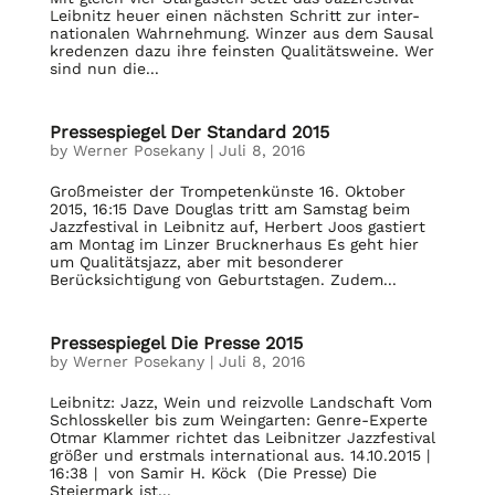
Leibnitz heuer einen nächsten Schritt zur inter-
nationalen Wahrnehmung. Winzer aus dem Sausal
kredenzen dazu ihre feinsten Qualitätsweine. Wer
sind nun die...
Pressespiegel Der Standard 2015
by
Werner Posekany
|
Juli 8, 2016
Großmeister der Trompetenkünste 16. Oktober
2015, 16:15 Dave Douglas tritt am Samstag beim
Jazzfestival in Leibnitz auf, Herbert Joos gastiert
am Montag im Linzer Brucknerhaus Es geht hier
um Qualitätsjazz, aber mit besonderer
Berücksichtigung von Geburtstagen. Zudem...
Pressespiegel Die Presse 2015
by
Werner Posekany
|
Juli 8, 2016
Leibnitz: Jazz, Wein und reizvolle Landschaft Vom
Schlosskeller bis zum Weingarten: Genre-Experte
Otmar Klammer richtet das Leibnitzer Jazzfestival
größer und erstmals international aus. 14.10.2015 |
16:38 | von Samir H. Köck (Die Presse) Die
Steiermark ist...