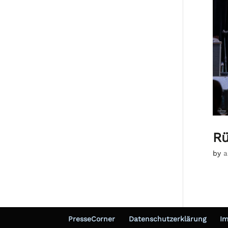
Rü
by
a
PresseCorner
Datenschutzerklärung
I