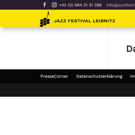
+43 (0) 664 21 31 386
info@jazzfestiv
D
PresseCorner
Datenschutzerklärung
I