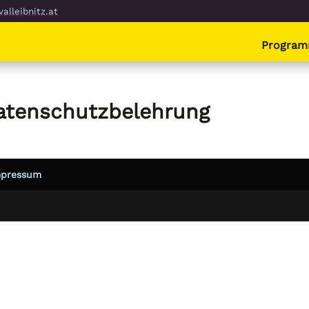
alleibnitz.at
Progra
atenschutzbelehrung
mpressum