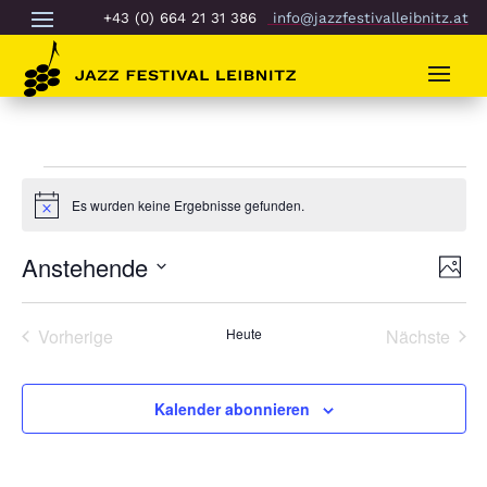
+43 (0) 664 21 31 386
info@jazzfestivalleibnitz.at
Veranstaltungen
Es wurden keine Ergebnisse gefunden.
Hinweis
Ans
Ver
Anstehende
Foto
An
Nav
Datum
Nav
List
auswählen.
Vorherige
Heute
Nächste
of
Veranstaltungen
Veransta
Veranstaltungen
in
Kalender abonnieren
Photo
View