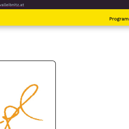
alleibnitz.at
Progra