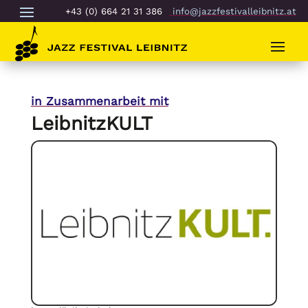
+43 (0) 664 21 31 386
info@jazzfestivalleibnitz.at
in Zusammenarbeit mit
LeibnitzKULT