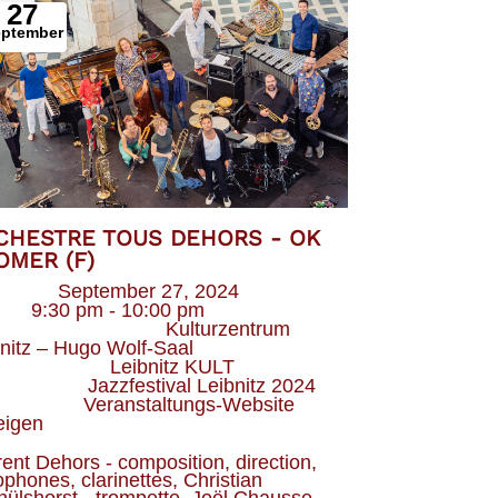
27
eptember
CHESTRE TOUS DEHORS - OK
OMER (F)
Datum
September 27, 2024
eit
9:30 pm - 10:00 pm
Veranstaltungsort
Kulturzentrum
nitz – Hugo Wolf-Saal
Veranstalter
Leibnitz KULT
Kategorie
Jazzfestival Leibnitz 2024
Webseite
Veranstaltungs-Website
eigen
ent Dehors - composition, direction, 
phones, clarinettes, Christian 
hülshorst - trompette, Joël Chausse - 