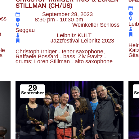
STILLMAN (CH/US)
Z
Datum
September 28, 2023
oss
Zeit
8:30 pm - 10:30 pm
Leib
Veranstaltungsort
Weinkeller Schloss
Seggau
3
Veranstalter
Leibnitz KULT
Kategorie
Jazzfestival Leibnitz 2023
Helm
le 
Katz
Christoph Irniger - tenor saxophone, 
s
Gita
Raffaele Bossard - bass, Ziv Ravitz - 
drums; Loren Stillman - alto saxophone
29
September
S