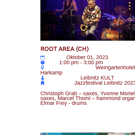
ROOT AREA (CH)
Datum
Oktober 01, 2023
Zeit
1:00 pm - 3:00 pm
Veranstaltungsort
Weingartenhote
Harkamp
Veranstalter
Leibnitz KULT
Kategorie
Jazzfestival Leibnitz 202
Christoph Grab – saxes, Yvonne Moriel
saxes, Marcel Thomi – hammond organ
Elmar Frey - drums