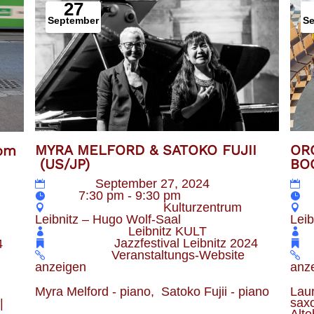
27
September
S
OR
MYRA MELFORD & SATOKO FUJII
vom
BO
(US/JP)
Datum
September 27, 2024
Z
Zeit
7:30 pm - 9:30 pm
Veranstaltungsort
Kulturzentrum
Leib
Leibnitz – Hugo Wolf-Saal
Veranstalter
Leibnitz KULT
Kategorie
Jazzfestival Leibnitz 2024
4
Webseite
Veranstaltungs-Website
anz
anzeigen
Laur
Myra Melford - piano,  Satoko Fujii - piano
saxo
 
Alte