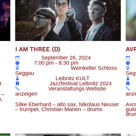
AV
I AM THREE (D)
Datum
September 26, 2024
Z
Zeit
7:00 pm - 8:30 pm
Veranstaltungsort
Weinkeller Schloss
l
Seg
Seggau
Veranstalter
Leibnitz KULT
Kategorie
Jazzfestival Leibnitz 2024
3
Webseite
Veranstaltungs-Website
anz
anzeigen
 – 
, 
Avra
Silke Eberhard – alto sax, Nikolaus Neuser 
guit
– trumpet, Christian Marien – drums
dru