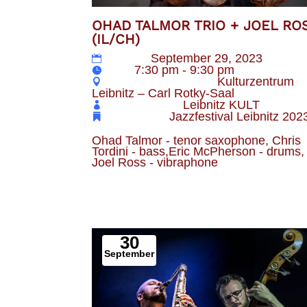
OHAD TALMOR TRIO + JOEL RO
(IL/CH)
Datum
September 29, 2023
Zeit
7:30 pm - 9:30 pm
Veranstaltungsort
Kulturzentrum
Leibnitz – Carl Rotky-Saal
Veranstalter
Leibnitz KULT
Kategorie
Jazzfestival Leibnitz 202
Ohad Talmor - tenor saxophone, Chris 
Tordini - bass,Eric McPherson - drums,
Joel Ross - vibraphone
30
September