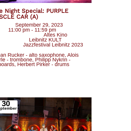
e Night Special: PURPLE
SCLE CAR (A)
Datum
September 29, 2023
eit
11:00 pm - 11:59 pm
Veranstaltungsort
Altes Kino
Veranstalter
Leibnitz KULT
Kategorie
Jazzfestival Leibnitz 2023
an Rucker - alto saxophone, Alois 
le - trombone, Philipp Nykrin - 
oards, Herbert Pirker - drums
30
eptember