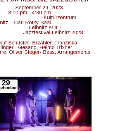
Datum
September 29, 2023
eit
3:00 pm - 4:30 pm
Veranstaltungsort
Kulturzentrum
nitz – Carl Rotky-Saal
Veranstalter
Leibnitz KULT
Kategorie
Jazzfestival Leibnitz 2023
ut Schuster- Erzähler, Franziska 
linger - Gesang, Heimo Trixner - 
rre, Oliver Steger- Bass, Arrangements
29
eptember