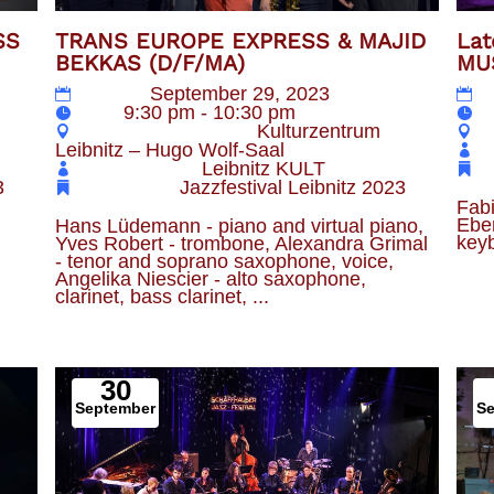
TRANS EUROPE EXPRESS & MAJID
Lat
SS
BEKKAS (D/F/MA)
MU
Datum
September 29, 2023
Zeit
9:30 pm - 10:30 pm
Z
Veranstaltungsort
Kulturzentrum
Leibnitz – Hugo Wolf-Saal
Veranstalter
Leibnitz KULT
Kategorie
Jazzfestival Leibnitz 2023
3
Fabi
Eber
Hans Lüdemann - piano and virtual piano, 
keyb
Yves Robert - trombone, Alexandra Grimal 
 
- tenor and soprano saxophone, voice, 
Angelika Niescier - alto saxophone, 
clarinet, bass clarinet, ...
30
September
S