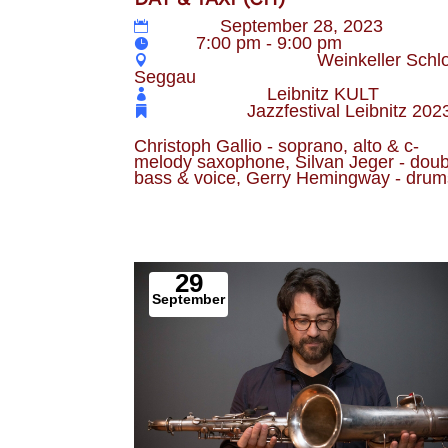
Datum
September 28, 2023
Zeit
7:00 pm - 9:00 pm
Veranstaltungsort
Weinkeller Schl
Seggau
Veranstalter
Leibnitz KULT
Kategorie
Jazzfestival Leibnitz 202
Christoph Gallio - soprano, alto & c-
melody saxophone, Silvan Jeger - doub
bass & voice, Gerry Hemingway - drum
29
September