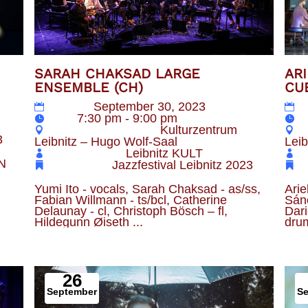
AR
SARAH CHAKSAD LARGE
CU
ENSEMBLE (CH)
Datum
September 30, 2023
Z
Zeit
7:30 pm - 9:00 pm
Veranstaltungsort
Kulturzentrum
3
Leib
Leibnitz – Hugo Wolf-Saal
Veranstalter
Leibnitz KULT
N 
Kategorie
Jazzfestival Leibnitz 2023
Arie
Yumi Ito - vocals, Sarah Chaksad - as/ss, 
Sánc
Fabian Willmann - ts/bcl, Catherine 
Dari
Delaunay - cl, Christoph Bösch – fl, 
dru
Hildegunn Øiseth ...
26
September
S