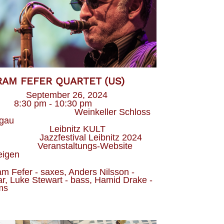
RAM FEFER QUARTET (US)
Datum
September 26, 2024
eit
8:30 pm - 10:30 pm
Veranstaltungsort
Weinkeller Schloss
gau
Veranstalter
Leibnitz KULT
Kategorie
Jazzfestival Leibnitz 2024
Webseite
Veranstaltungs-Website
eigen
m Fefer - saxes, Anders Nilsson - 
ar, Luke Stewart - bass, Hamid Drake - 
ms