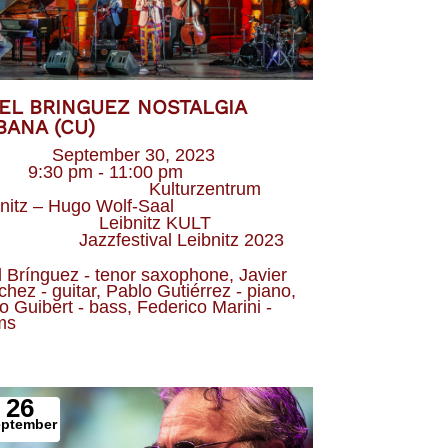
IEL BRINGUEZ NOSTALGIA
BANA (CU)
Datum
September 30, 2023
eit
9:30 pm - 11:00 pm
Veranstaltungsort
Kulturzentrum
nitz – Hugo Wolf-Saal
Veranstalter
Leibnitz KULT
Kategorie
Jazzfestival Leibnitz 2023
l Brínguez - tenor saxophone, Javier 
hez - guitar, Pablo Gutiérrez - piano, 
o Guibert - bass, Federico Marini - 
ms
26
eptember