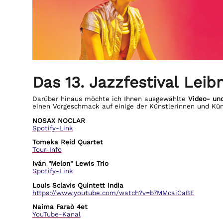
Das 13. Jazzfestival Leibn
Darüber hinaus möchte ich Ihnen ausgewählte
Video- und
einen Vorgeschmack auf einige der Künstlerinnen und Küns
NOSAX NOCLAR
Spotify-Link
Tomeka Reid Quartet
Tour-Info
Iván "Melon" Lewis Trio
Spotify-Link
Louis Sclavis Quintett India
https://www.youtube.com/watch?v=b7MMcaiCaBE
Naima Faraò 4et
YouTube-Kanal