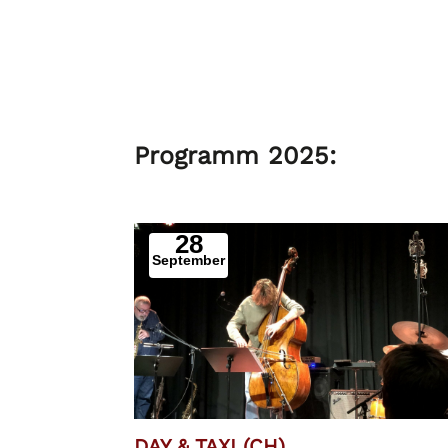
Programm 2025:
28
September
DAY & TAXI (CH)