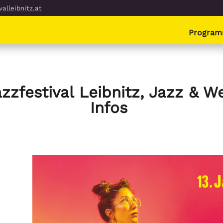
alleibnitz.at
Progra
azzfestival Leibnitz, Jazz & 
Infos