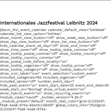
Internationales Jazzfestival Leibnitz 2024
[decm_divi_event_calendar calendar_default_view="listWeek"
calendar_list_view_option="listYear,"
show_month_view_button="off" show_week_view_button="off"
show_day_view_button="off" show_list_view_button="off"
hide_calendar_event_all_day="off" show_end_time="off"
show_time_zone="off" show_tooltip_state_comma="off"
show_tooltip_postal_comma="off" show_tooltip_country="off"
show_tooltip_country_comma="off"
show_postal_code_before_locality="on"
show_tooltip_organizer="off" show_tooltip_price="off"
show_tooltip_category="off" show_tooltip_weburl="off"
show_icon_label="icon" event_selection="custom_event"
included_categories=192 included_organizer="off"
included_series="off" number_event_day=7
hide_past_event="on" event_start_date=20 event_end_date=20
week_start_on="Montag" show_virtual_event="on"
show_hybrid_event="on" show_recurring_event="on"
module_class="navoff" _builder_version="4.26.0"
_module_preset="default" month_text_color="gcid-2c233047-
f5a8-4ea6-974a-6be13cc59d5f" global_colors_info="{%22gcid-
2c233047-f5a8-4ea6-974a-