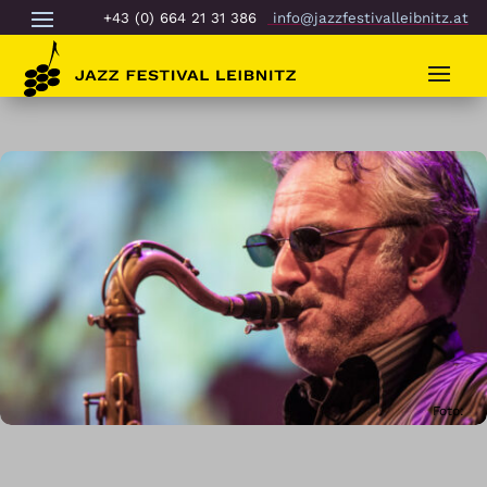
+43 (0) 664 21 31 386
info@jazzfestivalleibnitz.at
Foto: