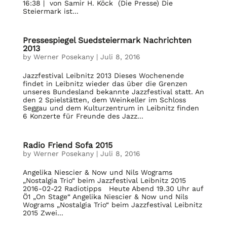
16:38 | von Samir H. Köck (Die Presse) Die
Steiermark ist...
Pressespiegel Suedsteiermark Nachrichten
2013
by
Werner Posekany
|
Juli 8, 2016
Jazzfestival Leibnitz 2013 Dieses Wochenende
findet in Leibnitz wieder das über die Grenzen
unseres Bundesland bekannte Jazzfestival statt. An
den 2 Spielstätten, dem Weinkeller im Schloss
Seggau und dem Kulturzentrum in Leibnitz finden
6 Konzerte für Freunde des Jazz...
Radio Friend Sofa 2015
by
Werner Posekany
|
Juli 8, 2016
Angelika Niescier & Now und Nils Wograms
„Nostalgia Trio“ beim Jazzfestival Leibnitz 2015
2016-02-22 Radiotipps Heute Abend 19.30 Uhr auf
Ö1 „On Stage“ Angelika Niescier & Now und Nils
Wograms „Nostalgia Trio“ beim Jazzfestival Leibnitz
2015 Zwei...