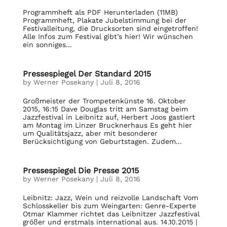
Programmheft als PDF Herunterladen (11MB)
Programmheft, Plakate Jubelstimmung bei der
Festivalleitung, die Drucksorten sind eingetroffen!
Alle Infos zum Festival gibt’s hier! Wir wünschen
ein sonniges...
Pressespiegel Der Standard 2015
by
Werner Posekany
|
Juli 8, 2016
Großmeister der Trompetenkünste 16. Oktober
2015, 16:15 Dave Douglas tritt am Samstag beim
Jazzfestival in Leibnitz auf, Herbert Joos gastiert
am Montag im Linzer Brucknerhaus Es geht hier
um Qualitätsjazz, aber mit besonderer
Berücksichtigung von Geburtstagen. Zudem...
Pressespiegel Die Presse 2015
by
Werner Posekany
|
Juli 8, 2016
Leibnitz: Jazz, Wein und reizvolle Landschaft Vom
Schlosskeller bis zum Weingarten: Genre-Experte
Otmar Klammer richtet das Leibnitzer Jazzfestival
größer und erstmals international aus. 14.10.2015 |