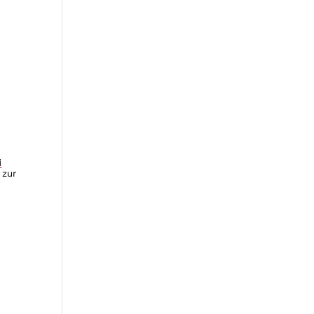
i
 zur