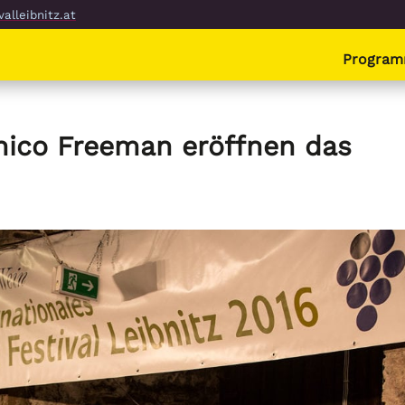
alleibnitz.at
Progra
hico Freeman eröffnen das