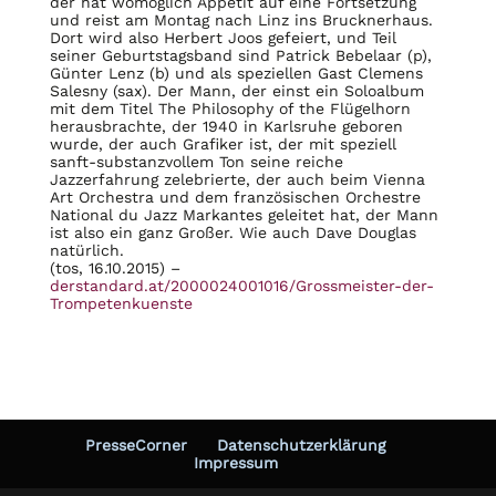
der hat womöglich Appetit auf eine Fortsetzung
und reist am Montag nach Linz ins Brucknerhaus.
Dort wird also Herbert Joos gefeiert, und Teil
seiner Geburtstagsband sind Patrick Bebelaar (p),
Günter Lenz (b) und als speziellen Gast Clemens
Salesny (sax). Der Mann, der einst ein Soloalbum
mit dem Titel The Philosophy of the Flügelhorn
herausbrachte, der 1940 in Karlsruhe geboren
wurde, der auch Grafiker ist, der mit speziell
sanft-substanzvollem Ton seine reiche
Jazzerfahrung zelebrierte, der auch beim Vienna
Art Orchestra und dem französischen Orchestre
National du Jazz Markantes geleitet hat, der Mann
ist also ein ganz Großer. Wie auch Dave Douglas
natürlich.
(tos, 16.10.2015) –
derstandard.at/2000024001016/Grossmeister-der-
Trompetenkuenste
PresseCorner
Datenschutzerklärung
Impressum