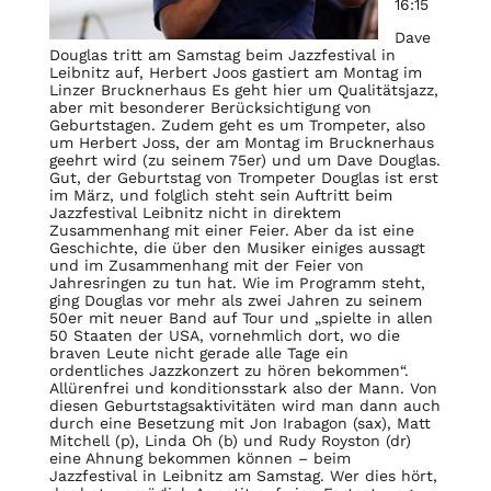
16:15
Dave
Douglas tritt am Samstag beim Jazzfestival in
Leibnitz auf, Herbert Joos gastiert am Montag im
Linzer Brucknerhaus Es geht hier um Qualitätsjazz,
aber mit besonderer Berücksichtigung von
Geburtstagen. Zudem geht es um Trompeter, also
um Herbert Joss, der am Montag im Brucknerhaus
geehrt wird (zu seinem 75er) und um Dave Douglas.
Gut, der Geburtstag von Trompeter Douglas ist erst
im März, und folglich steht sein Auftritt beim
Jazzfestival Leibnitz nicht in direktem
Zusammenhang mit einer Feier. Aber da ist eine
Geschichte, die über den Musiker einiges aussagt
und im Zusammenhang mit der Feier von
Jahresringen zu tun hat. Wie im Programm steht,
ging Douglas vor mehr als zwei Jahren zu seinem
50er mit neuer Band auf Tour und „spielte in allen
50 Staaten der USA, vornehmlich dort, wo die
braven Leute nicht gerade alle Tage ein
ordentliches Jazzkonzert zu hören bekommen“.
Allürenfrei und konditionsstark also der Mann. Von
diesen Geburtstagsaktivitäten wird man dann auch
durch eine Besetzung mit Jon Irabagon (sax), Matt
Mitchell (p), Linda Oh (b) und Rudy Royston (dr)
eine Ahnung bekommen können – beim
Jazzfestival in Leibnitz am Samstag. Wer dies hört,