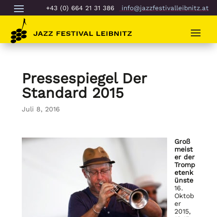
+43 (0) 664 21 31 386
info@jazzfestivalleibnitz.at
Pressespiegel Der
Standard 2015
Juli 8, 2016
Groß
meist
er der
Tromp
etenk
ünste
16.
Oktob
er
2015,