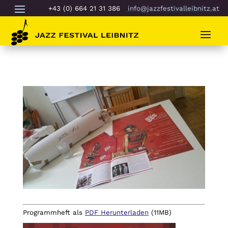
+43 (0) 664 21 31 386
info@jazzfestivalleibnitz.at
Programmheft als
PDF Herunterladen
(11MB)