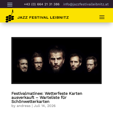
+43 (0) 664 21 31 386
info@jazzfestivalleibnitz.at
Festivalmatinee: Wetterfeste Karten
ausverkauft – Warteliste für
Schönwetterkarten
by
andreas
|
Juli 14, 2026