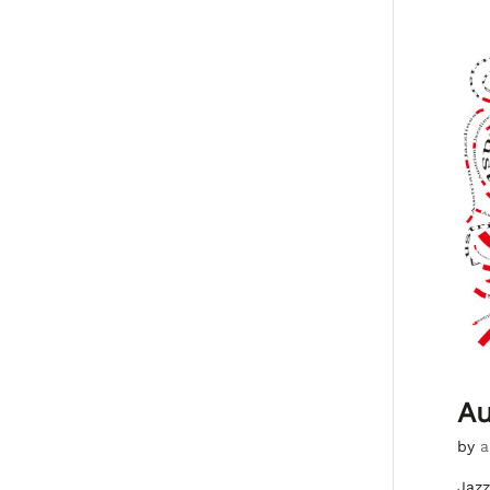
Au
by
a
Jazz