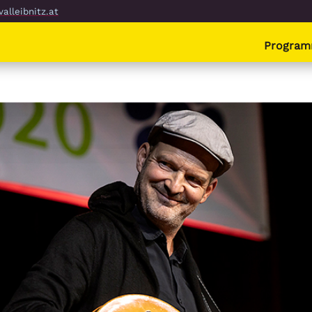
alleibnitz.at
Progra