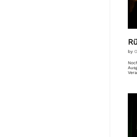
Rü
by
O
Noch
Ausg
Vera