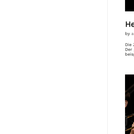
He
by
a
Die 
Der 
beis