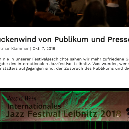
ckenwind von Publikum und Presse
tmar Klammer
|
Okt. 7, 2019
 nie in unserer Festivalgeschichte sahen wir mehr zufriedene G
abe des Internationalen Jazzfestival Leibnitz. Was wunder, wenn
nstalters aufgegangen sind: der Zuspruch des Publikums und di