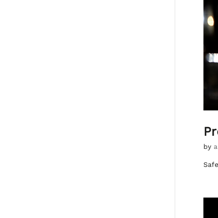
Pr
by
a
Safe