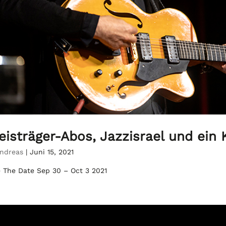
eisträger-Abos, Jazzisrael und ein K
ndreas
|
Juni 15, 2021
 The Date Sep 30 – Oct 3 2021