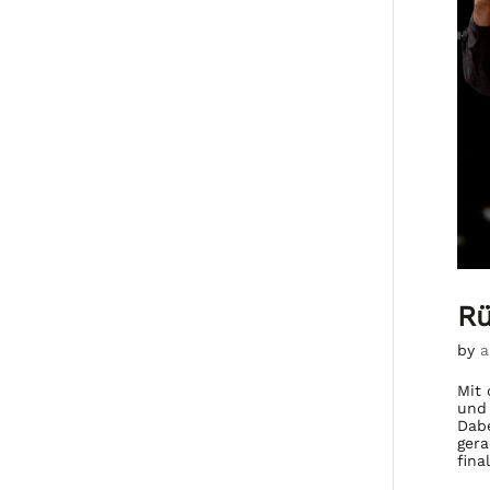
Rü
by
a
Mit 
und 
Dabe
gera
fina