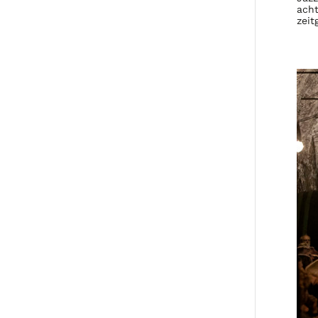
acht
zeit