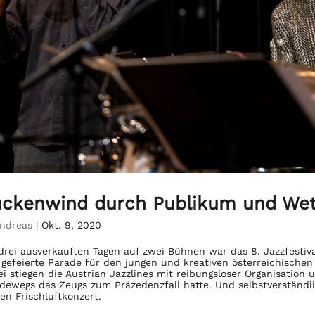
ckenwind durch Publikum und Wet
ndreas
|
Okt. 9, 2020
drei ausverkauften Tagen auf zwei Bühnen war das 8. Jazzfestiv
gefeierte Parade für den jungen und kreativen österreichischen
i stiegen die Austrian Jazzlines mit reibungsloser Organisation
dewegs das Zeugs zum Präzedenzfall hatte. Und selbstverständ
len Frischluftkonzert.