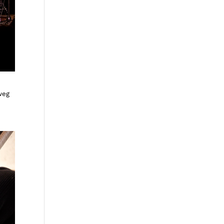
weg
g