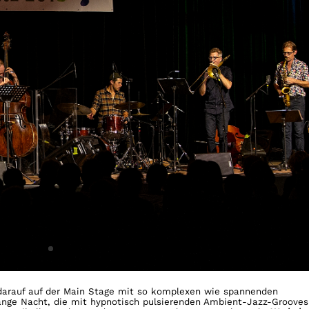
darauf auf der Main Stage mit so komplexen wie spannenden
nge Nacht, die mit hypnotisch pulsierenden Ambient-Jazz-Grooves