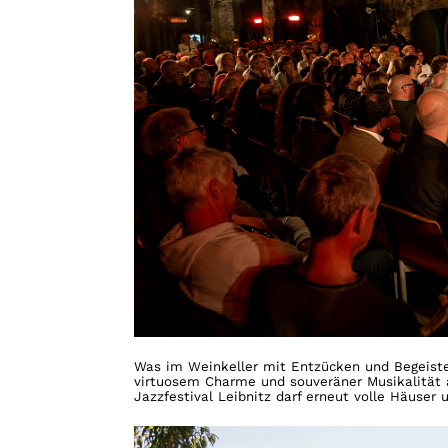
Was im Weinkeller mit Entzücken und Begeist
virtuosem Charme und souveräner Musikalität 
Jazzfestival Leibnitz darf erneut volle Häuser