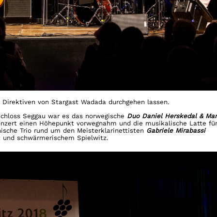
d Direktiven von Stargast Wadada durchgehen lassen.
Schloss Seggau war es das norwegische
Duo Daniel Herskedal & Mar
onzert einen Höhepunkt vorwegnahm und die musikalische Latte fü
enische Trio rund um den Meisterklarinettisten
Gabriele Mirabassi
ät und schwärmerischem Spielwitz.