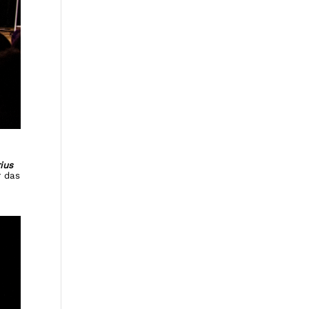
ius
r das