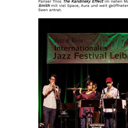
Pariser Trios
The Kandinsky Effect
im nahen Ma
Smith
mit viel Space, Aura und weit geöffnet
Seen antrat.