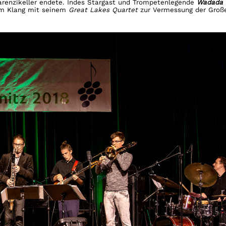
renzikeller endete. Indes Stargast und Trompetenlegende
Wadada 
em Klang mit seinem
Great Lakes Quartet
zur Vermessung der Groß