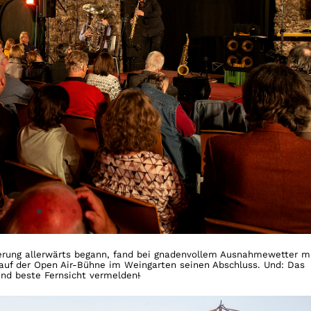
erung allerwärts begann, fand bei gnadenvollem Ausnahmewetter m
auf der Open Air-Bühne im Weingarten seinen Abschluss. Und: Das
 und beste Fernsicht vermelden
!