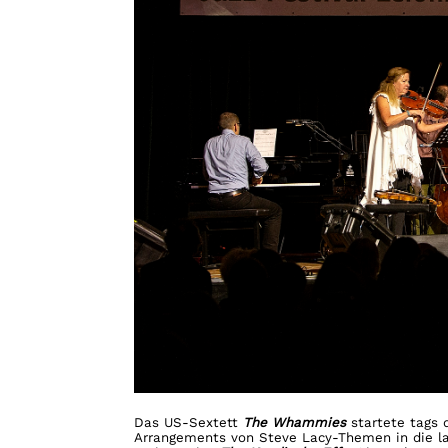
Das US-Sextett
The Whammies
startete tags 
Arrangements von Steve Lacy-Themen in die la