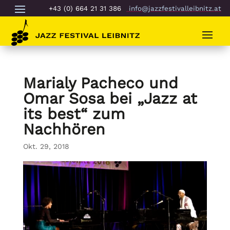
+43 (0) 664 21 31 386
info@jazzfestivalleibnitz.at
Marialy Pacheco und
Omar Sosa bei „Jazz at
its best“ zum
Nachhören
Okt. 29, 2018