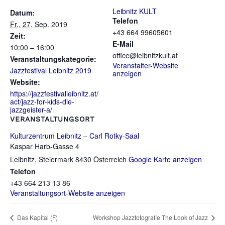
Leibnitz KULT
Datum:
Telefon
Fr., 27. Sep. 2019
+43 664 99605601
Zeit:
E-Mail
10:00 – 16:00
office@leibnitzkult.at
Veranstaltungskategorie:
Veranstalter-Website
Jazzfestival Leibnitz 2019
anzeigen
Website:
https://jazzfestivalleibnitz.at/
act/jazz-for-kids-die-
jazzgeister-a/
VERANSTALTUNGSORT
Kulturzentrum Leibnitz – Carl Rotky-Saal
Kaspar Harb-Gasse 4
Leibnitz
,
Steiermark
8430
Österreich
Google Karte anzeigen
Telefon
‭+43 664 213 13 86‬
Veranstaltungsort-Website anzeigen
Das Kapital (F)
Workshop Jazzfotografie The Look of Jazz