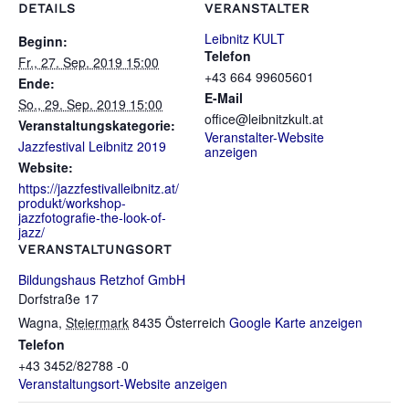
DETAILS
VERANSTALTER
Leibnitz KULT
Beginn:
Telefon
Fr., 27. Sep. 2019 15:00
+43 664 99605601
Ende:
E-Mail
So., 29. Sep. 2019 15:00
office@leibnitzkult.at
Veranstaltungskategorie:
Veranstalter-Website
Jazzfestival Leibnitz 2019
anzeigen
Website:
https://jazzfestivalleibnitz.at/
produkt/workshop-
jazzfotografie-the-look-of-
jazz/
VERANSTALTUNGSORT
Bildungshaus Retzhof GmbH
Dorfstraße 17
Wagna
,
Steiermark
8435
Österreich
Google Karte anzeigen
Telefon
+43 3452/82788 -0
Veranstaltungsort-Website anzeigen