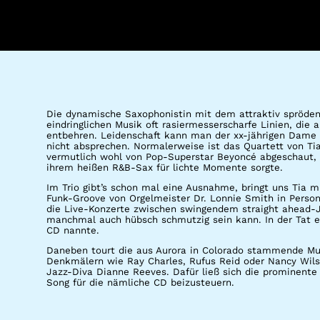
Die dynamische Saxophonistin mit dem attraktiv spröden,
eindringlichen Musik oft rasiermesserscharfe Linien, die 
entbehren. Leidenschaft kann man der xx-jährigen Dame m
nicht absprechen. Normalerweise ist das Quartett von Tia 
vermutlich wohl von Pop-Superstar Beyoncé abgeschaut, 
ihrem heißen R&B-Sax für lichte Momente sorgte.
Im Trio gibt’s schon mal eine Ausnahme, bringt uns Tia m
Funk-Groove von Orgelmeister Dr. Lonnie Smith in Person
die Live-Konzerte zwischen swingendem straight ahead-J
manchmal auch hübsch schmutzig sein kann. In der Tat eine
CD nannte.
Daneben tourt die aus Aurora in Colorado stammende Musi
Denkmälern wie Ray Charles, Rufus Reid oder Nancy Wilso
Jazz-Diva Dianne Reeves. Dafür ließ sich die prominente
Song für die nämliche CD beizusteuern.