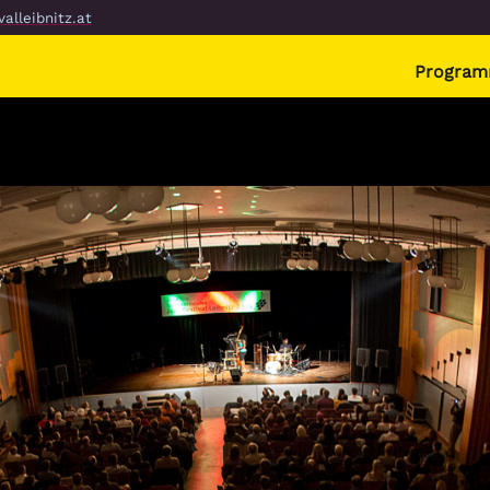
alleibnitz.at
Progra