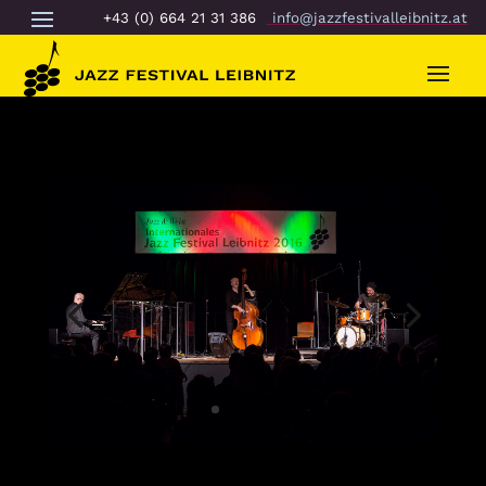
+43 (0) 664 21 31 386
info@jazzfestivalleibnitz.at