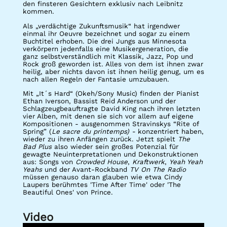
den finsteren Gesichtern exklusiv nach Leibnitz
kommen.
Als „verdächtige Zukunftsmusik“ hat irgendwer
einmal ihr Oeuvre bezeichnet und sogar zu einem
Buchtitel erhoben. Die drei Jungs aus Minnesota
verkörpern jedenfalls eine Musikergeneration, die
ganz selbstverständlich mit Klassik, Jazz, Pop und
Rock groß geworden ist. Alles von dem ist ihnen zwar
heilig, aber nichts davon ist ihnen heilig genug, um es
nach allen Regeln der Fantasie umzubauen.
Mit „It´s Hard“ (Okeh/Sony Music) finden der Pianist
Ethan Iverson, Bassist Reid Anderson und der
Schlagzeugbeauftragte David King nach ihren letzten
vier Alben, mit denen sie sich vor allem auf eigene
Kompositionen - ausgenommen Stravinskys “Rite of
Spring” (
Le sacre du printemps) -
konzentriert haben,
wieder zu ihren Anfängen zurück. Jetzt spielt
The
Bad Plus
also wieder sein großes Potenzial für
gewagte Neuinterpretationen und Dekonstruktionen
aus: Songs von
Crowded House
,
Kraftwerk
,
Yeah Yeah
Yeahs
und der Avant-Rockband
TV On The Radio
müssen genauso daran glauben wie etwa Cindy
Laupers berühmtes 'Time After Time' oder 'The
Beautiful Ones' von Prince.
Video