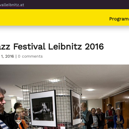
alleibnitz.at
Progra
zz Festival Leibnitz 2016
 1, 2016
|
0 comments