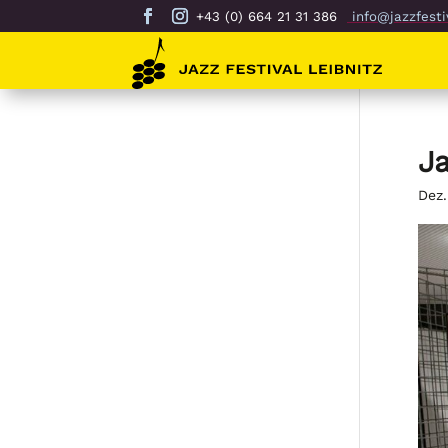
+43 (0) 664 21 31 386
info@jazzfestiv
Ja
Dez.