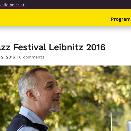
alleibnitz.at
Progra
zz Festival Leibnitz 2016
 2, 2016
|
0 comments