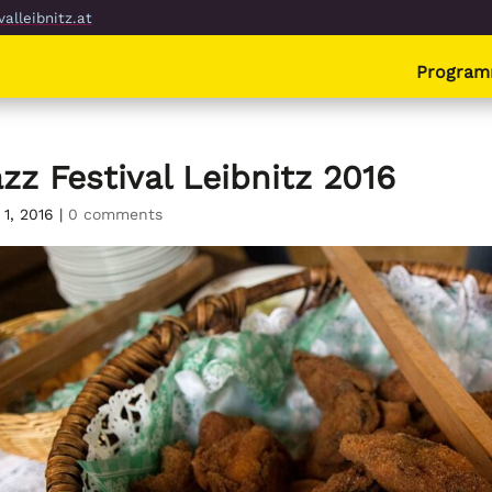
alleibnitz.at
Progra
zz Festival Leibnitz 2016
 1, 2016
|
0 comments