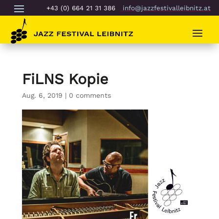
+43 (0) 664 21 31 386
info@jazzfestivalleibnitz.at
FiLNS Kopie
Aug. 6, 2019
|
0 comments