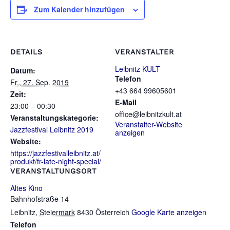
Zum Kalender hinzufügen
DETAILS
VERANSTALTER
Leibnitz KULT
Datum:
Telefon
Fr., 27. Sep. 2019
+43 664 99605601
Zeit:
E-Mail
23:00 – 00:30
office@leibnitzkult.at
Veranstaltungskategorie:
Veranstalter-Website
Jazzfestival Leibnitz 2019
anzeigen
Website:
https://jazzfestivalleibnitz.at/
produkt/fr-late-night-special/
VERANSTALTUNGSORT
Altes Kino
Bahnhofstraße 14
Leibnitz
,
Steiermark
8430
Österreich
Google Karte anzeigen
Telefon