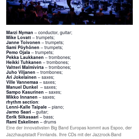
Marzi Nyman
– conductor, guitar;
Mike Lovatt
– trumpets;
Janne Toivonen
– trumpets;
Sami Pöyhönen
– trumpets;
Pemo Ojala
– trumpets;
Pekka Laukkanen
– trombones;
Heikki Tuhkanen
– trombones;
Valtteri Malmivirta
– trombones;
Juho Viljanen
– trombones;
Ari Jokelainen
– saxes;
Ville Vannemaa
– saxes;
Manuel Dunkel
– saxes;
Sampo Kasurinen
– saxes;
Mikko Innanen
– saxes;
rhythm section
:
Lenni-Kalle Taipale
– piano;
Jarmo Saari
– guitar;
Eerik Siikasaari
– bass;
Rami Eskelinen
– drums
Eine der innovativsten Big Band Europas kommt aus Espoo, der
Jazzhauptstadt Finnlands. Ihre CDs mit der Jazzrock-Band