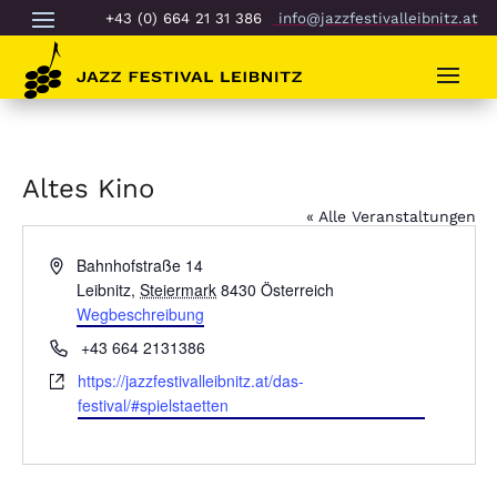
+43 (0) 664 21 31 386
info@jazzfestivalleibnitz.at
Altes Kino
« Alle Veranstaltungen
Adresse
Bahnhofstraße 14
Leibnitz
,
Steiermark
8430
Österreich
Wegbeschreibung
Telefon
‭+43 664 2131386‬
Webseite
https://jazzfestivalleibnitz.at/das-
festival/#spielstaetten