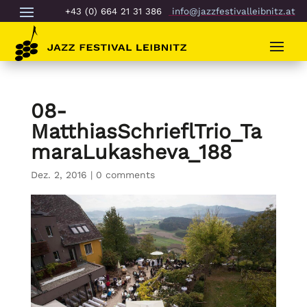
+43 (0) 664 21 31 386
info@jazzfestivalleibnitz.at
08-
MatthiasSchrieflTrio_Ta
maraLukasheva_188
Dez. 2, 2016
|
0 comments