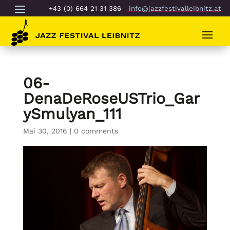
+43 (0) 664 21 31 386
info@jazzfestivalleibnitz.at
06-
DenaDeRoseUSTrio_Gar
ySmulyan_111
Mai 30, 2016
|
0 comments