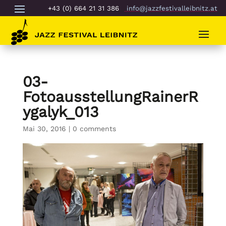
+43 (0) 664 21 31 386
info@jazzfestivalleibnitz.at
03-
FotoausstellungRainerR
ygalyk_013
Mai 30, 2016
|
0 comments