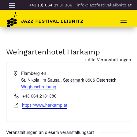
+43 (0) 664 21 31 386
info@jazzfestivalleibnitz.at
Weingartenhotel Harkamp
« Alle Veranstaltungen
Adresse
Flamberg 46
St. Nikolai im Sausal
,
Steiermark
8505
Österreich
Wegbeschreibung
Telefon
‭+43 664 2131386‬
Webseite
https://www.harkamp.at
Veranstaltungen an diesem veranstaltungsort