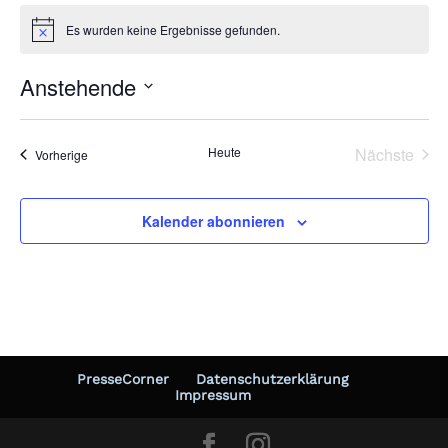
Es wurden keine Ergebnisse gefunden.
Hinweis
Anstehende
Datum
wählen.
Heute
Nächste
Veranstaltungen
Vorherige
Veransta
Kalender abonnieren
PresseCorner
Datenschutzerklärung
Impressum