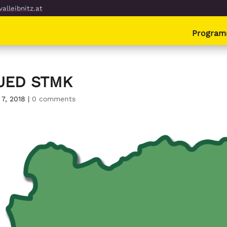
alleibnitz.at
Progra
UED STMK
 7, 2018
|
0 comments