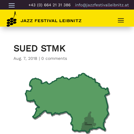
+43 (0) 664 21 31 386
info@jazzfestivalleibnitz.at
SUED STMK
Aug. 7, 2018
|
0 comments