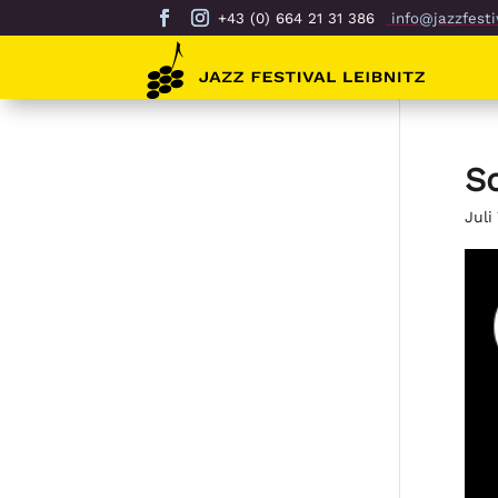
+43 (0) 664 21 31 386
info@jazzfestiv
S
Juli