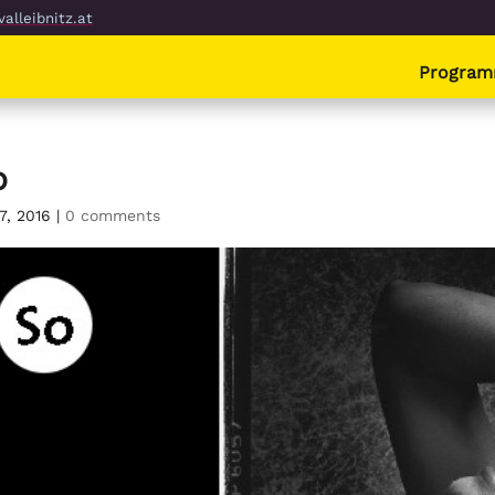
alleibnitz.at
Progra
o
 7, 2016
|
0 comments