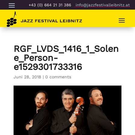
+43 (0) 664 21 31 386
info@jazzfestivalleibnitz.at
RGF_LVDS_1416_1_Solen
e_Person-
e1529301733316
Juni 28, 2018
|
0 comments