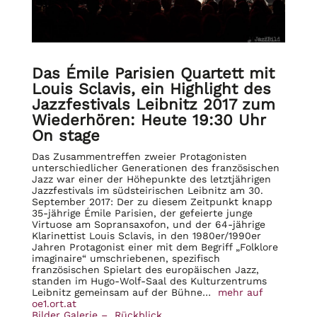
Das Émile Parisien Quartett mit
Louis Sclavis, ein Highlight des
Jazzfestivals Leibnitz 2017 zum
Wiederhören: Heute 19:30 Uhr
On stage
Das Zusammentreffen zweier Protagonisten
unterschiedlicher Generationen des französischen
Jazz war einer der Höhepunkte des letztjährigen
Jazzfestivals im südsteirischen Leibnitz am 30.
September 2017: Der zu diesem Zeitpunkt knapp
35-jährige Émile Parisien, der gefeierte junge
Virtuose am Sopransaxofon, und der 64-jährige
Klarinettist Louis Sclavis, in den 1980er/1990er
Jahren Protagonist einer mit dem Begriff „Folklore
imaginaire“ umschriebenen, spezifisch
französischen Spielart des europäischen Jazz,
standen im Hugo-Wolf-Saal des Kulturzentrums
Leibnitz gemeinsam auf der Bühne…
mehr auf
oe1.ort.at
Bilder Galerie – Rückblick