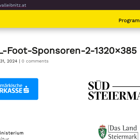
alleibnitz.at
Progra
L-Foot-Sponsoren-2-1320×385
 31, 2024
|
0 comments