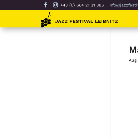
+43 (0) 664 21 31 386
info@jazzfestiv
M
Aug.