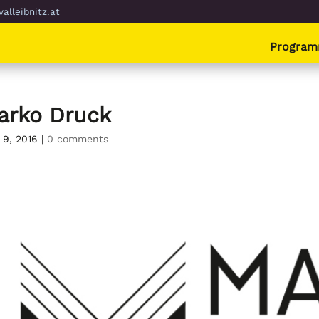
alleibnitz.at
Progra
arko Druck
 9, 2016
|
0 comments