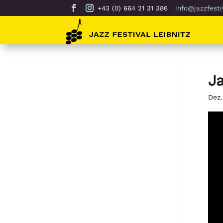
+43 (0) 664 21 31 386
info@jazzfestiv
Ja
Dez.