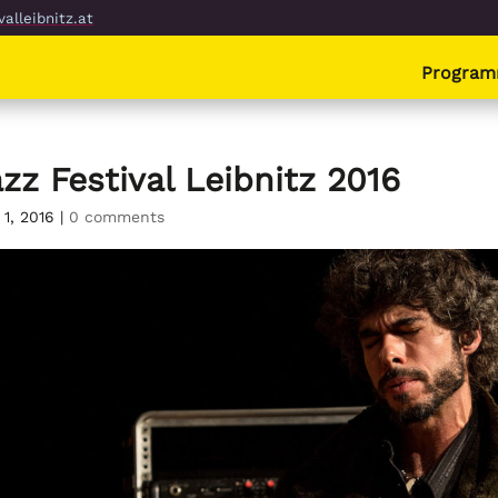
alleibnitz.at
Progra
zz Festival Leibnitz 2016
 1, 2016
|
0 comments