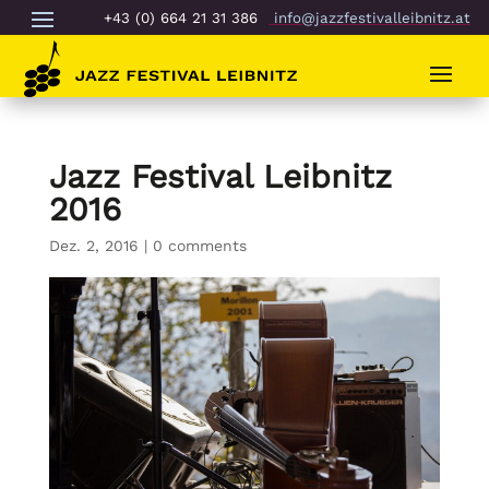
+43 (0) 664 21 31 386
info@jazzfestivalleibnitz.at
Jazz Festival Leibnitz
2016
Dez. 2, 2016
|
0 comments