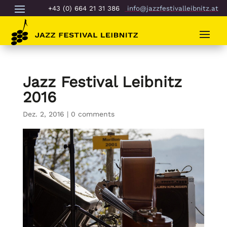
+43 (0) 664 21 31 386
info@jazzfestivalleibnitz.at
Jazz Festival Leibnitz
2016
Dez. 2, 2016
|
0 comments