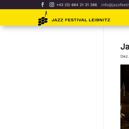
+43 (0) 664 21 31 386
info@jazzfestiv
Ja
Dez.