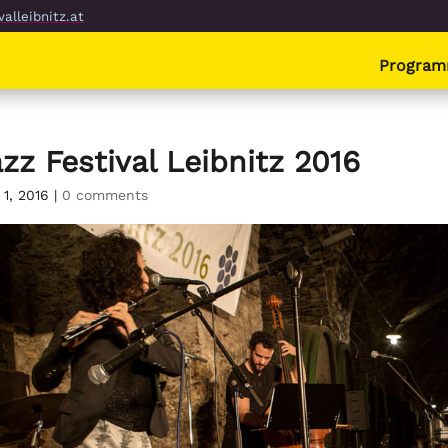
alleibnitz.at
Progra
zz Festival Leibnitz 2016
 1, 2016
|
0 comments