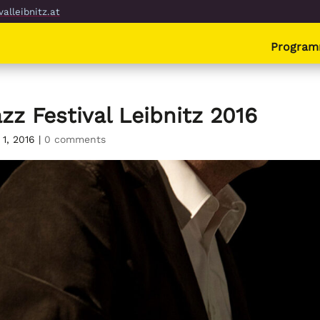
alleibnitz.at
Progra
zz Festival Leibnitz 2016
 1, 2016
|
0 comments