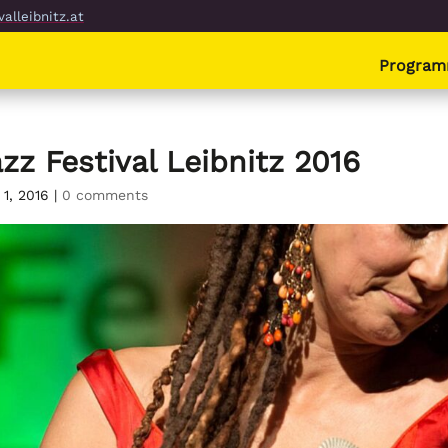
alleibnitz.at
Progra
zz Festival Leibnitz 2016
 1, 2016
|
0 comments